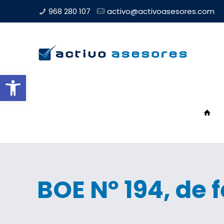
968 280 107
activo@activoasesores.com
Abrir barra de herramientas
BOE Nº 194, de 