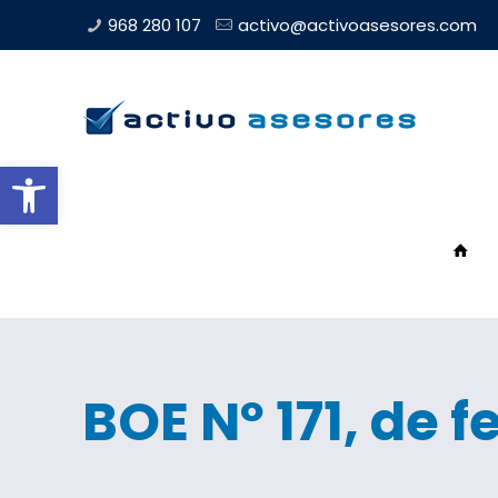
968 280 107
activo@activoasesores.com
Abrir barra de herramientas
BOE Nº 171, de 